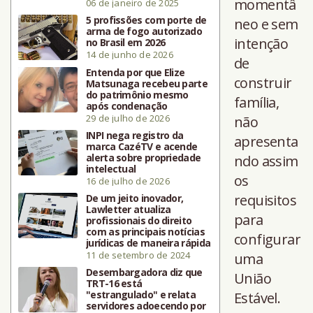
momentâ
06 de janeiro de 2025
5 profissões com porte de
neo e sem
arma de fogo autorizado
intenção
no Brasil em 2026
14 de junho de 2026
de
Entenda por que Elize
construir
Matsunaga recebeu parte
do patrimônio mesmo
família,
após condenação
29 de julho de 2026
não
INPI nega registro da
apresenta
marca CazéTV e acende
alerta sobre propriedade
ndo assim
intelectual
os
16 de julho de 2026
requisitos
De um jeito inovador,
Lawletter atualiza
para
profissionais do direito
com as principais notícias
configurar
jurídicas de maneira rápida
11 de setembro de 2024
uma
Desembargadora diz que
União
TRT-16 está
"estrangulado" e relata
Estável.
servidores adoecendo por