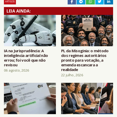
ARTIGOS
LEIA AINDA:
IA na Jurisprudência: A
PL da Misoginia: o método
inteligência artificial não
dos regimes autoritários
errou; foi você que não
pronto para votação, a
revisou
emenda escancara a
realidade
06 agosto, 2026
22 julho, 2026