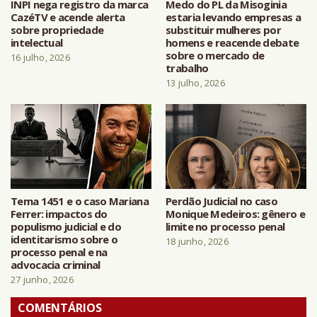
INPI nega registro da marca
Medo do PL da Misoginia
CazéTV e acende alerta
estaria levando empresas a
sobre propriedade
substituir mulheres por
intelectual
homens e reacende debate
sobre o mercado de
16 julho, 2026
trabalho
13 julho, 2026
Tema 1451 e o caso Mariana
Perdão Judicial no caso
Ferrer: impactos do
Monique Medeiros: gênero e
populismo judicial e do
limite no processo penal
identitarismo sobre o
18 junho, 2026
processo penal e na
advocacia criminal
27 junho, 2026
COMENTÁRIOS