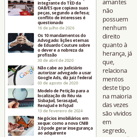
amantes
integrante do TED da
OAB/ES que copiava suas
não
peças, segundo a defesa;
conflito de interesses é
possuem
questionado
nenhum
16 de julho de 2026
direito
Os 10 mandamentos do
Advogado: lições eternas
quanto à
de Eduardo Couture sobre
o dever e a nobreza da
herança, já
profissão
30 de abril de 2020
que,
Não cabe ao Judiciário
relaciona
autorizar advogado a usar
Google Ads, diz juiz federal
mentos
03 de agosto de 2020
deste tipo
Modelo de Petição para a
na maioria
localização do Réu via
SisbaJud, SerasaJud,
das vezes
RenaJud e InfoJud
13 de fevereiro de 2024
são vividos
Negócios imobiliários em
em
xeque: como a nova CNIB
2.0 pode gerar insegurança
segredo,
ao adquirente