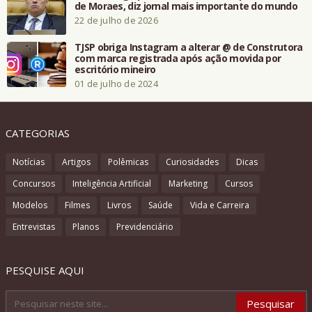
de Moraes, diz jornal mais importante do mundo
22 de julho de 2026
TJSP obriga Instagram a alterar @ de Construtora
com marca registrada após ação movida por
escritório mineiro
01 de julho de 2024
CATEGORIAS
Notícias
Artigos
Polêmicas
Curiosidades
Dicas
Concursos
Inteligência Artificial
Marketing
Cursos
Modelos
Filmes
Livros
Saúde
Vida e Carreira
Entrevistas
Planos
Previdenciário
PESQUISE AQUI