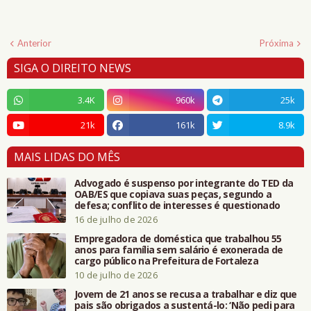
Anterior
Próxima
SIGA O DIREITO NEWS
3.4K
960k
25k
21k
161k
8.9k
MAIS LIDAS DO MÊS
Advogado é suspenso por integrante do TED da
OAB/ES que copiava suas peças, segundo a
defesa; conflito de interesses é questionado
16 de julho de 2026
Empregadora de doméstica que trabalhou 55
anos para família sem salário é exonerada de
cargo público na Prefeitura de Fortaleza
10 de julho de 2026
Jovem de 21 anos se recusa a trabalhar e diz que
pais são obrigados a sustentá-lo: ‘Não pedi para