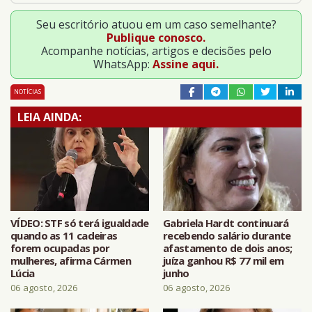
Seu escritório atuou em um caso semelhante?
Publique conosco.
Acompanhe notícias, artigos e decisões pelo
WhatsApp:
Assine aqui.
NOTÍCIAS
LEIA AINDA:
VÍDEO: STF só terá igualdade
Gabriela Hardt continuará
quando as 11 cadeiras
recebendo salário durante
forem ocupadas por
afastamento de dois anos;
mulheres, afirma Cármen
juíza ganhou R$ 77 mil em
Lúcia
junho
06 agosto, 2026
06 agosto, 2026