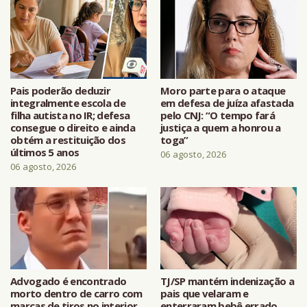
Pais poderão deduzir
Moro parte para o ataque
integralmente escola de
em defesa de juíza afastada
filha autista no IR; defesa
pelo CNJ: “O tempo fará
consegue o direito e ainda
justiça a quem a honrou a
obtém a restituição dos
toga”
últimos 5 anos
06 agosto, 2026
06 agosto, 2026
Advogado é encontrado
TJ/SP mantém indenização a
morto dentro de carro com
pais que velaram e
marcas de tiros no interior
enterraram bebê errado