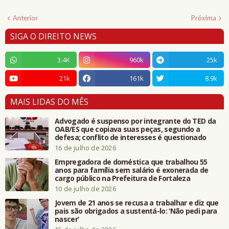
Anterior
Próxima
SIGA O DIREITO NEWS
3.4K
960k
25k
21k
161k
8.9k
MAIS LIDAS DO MÊS
Advogado é suspenso por integrante do TED da
OAB/ES que copiava suas peças, segundo a
defesa; conflito de interesses é questionado
16 de julho de 2026
Empregadora de doméstica que trabalhou 55
anos para família sem salário é exonerada de
cargo público na Prefeitura de Fortaleza
10 de julho de 2026
Jovem de 21 anos se recusa a trabalhar e diz que
pais são obrigados a sustentá-lo: ‘Não pedi para
nascer’