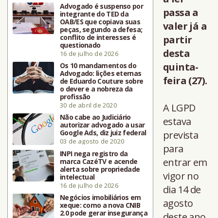
Advogado é suspenso por
passa a
integrante do TED da
OAB/ES que copiava suas
valer já a
peças, segundo a defesa;
conflito de interesses é
partir
questionado
desta
16 de julho de 2026
quinta-
Os 10 mandamentos do
Advogado: lições eternas
feira (27).
de Eduardo Couture sobre
o dever e a nobreza da
profissão
30 de abril de 2020
A LGPD
Não cabe ao Judiciário
estava
autorizar advogado a usar
Google Ads, diz juiz federal
prevista
03 de agosto de 2020
para
INPI nega registro da
entrar em
marca CazéTV e acende
alerta sobre propriedade
vigor no
intelectual
16 de julho de 2026
dia 14 de
Negócios imobiliários em
agosto
xeque: como a nova CNIB
2.0 pode gerar insegurança
deste ano,