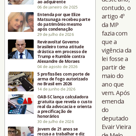
ao adquirente
contudo, o
06 de janeiro de 2025
Entenda por que Elize
artigo 4º
Matsunaga recebeu parte
da MP
do patrimônio mesmo
após condenação
fazia com
29 de julho de 2026
que a
Reviravolta! Governo
brasileiro toma atitude
vigência da
drástica em processo de
Trump e Rumble contra
lei fosse a
Alexandre de Moraes
partir de
04 de agosto de 2026
5 profissões com porte de
maio do
arma de fogo autorizado
ano que
no Brasil em 2026
14 de junho de 2026
vem. Após
OAB-SC lança calculadora
emenda
gratuita que revela o custo
real da advocacia e orienta
do
a precificação de
honorários
deputado
30 de julho de 2026
Evair Vieira
Jovem de 21 anos se
recusa a trabalhar e diz
de Melo