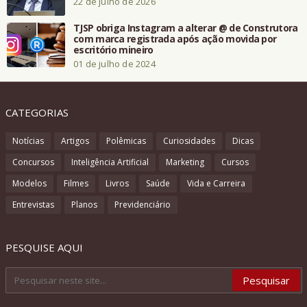
22 de julho de 2026
TJSP obriga Instagram a alterar @ de Construtora
com marca registrada após ação movida por
escritório mineiro
01 de julho de 2024
CATEGORIAS
Notícias
Artigos
Polêmicas
Curiosidades
Dicas
Concursos
Inteligência Artificial
Marketing
Cursos
Modelos
Filmes
Livros
Saúde
Vida e Carreira
Entrevistas
Planos
Previdenciário
PESQUISE AQUI