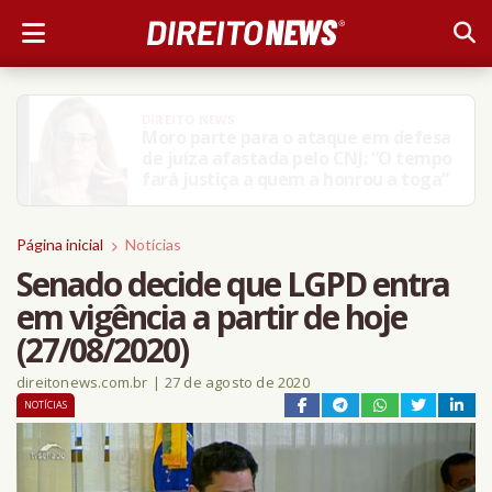
DIREITO NEWS
Advogado é encontrado morto dentro
de carro com marcas de tiros no
interior da Bahia
Página inicial
Notícias
Senado decide que LGPD entra
em vigência a partir de hoje
(27/08/2020)
direitonews.com.br
|
27 de agosto de 2020
NOTÍCIAS