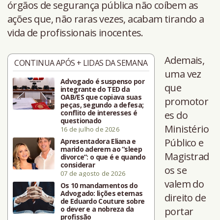
órgãos de segurança pública não coíbem as
ações que, não raras vezes, acabam tirando a
vida de profissionais inocentes.
Ademais,
CONTINUA APÓS + LIDAS DA SEMANA
uma vez
Advogado é suspenso por
que
integrante do TED da
OAB/ES que copiava suas
promotor
peças, segundo a defesa;
conflito de interesses é
es do
questionado
Ministério
16 de julho de 2026
Público e
Apresentadora Eliana e
marido aderem ao “sleep
Magistrad
divorce”: o que é e quando
considerar
os se
07 de agosto de 2026
valem do
Os 10 mandamentos do
Advogado: lições eternas
direito de
de Eduardo Couture sobre
o dever e a nobreza da
portar
profissão