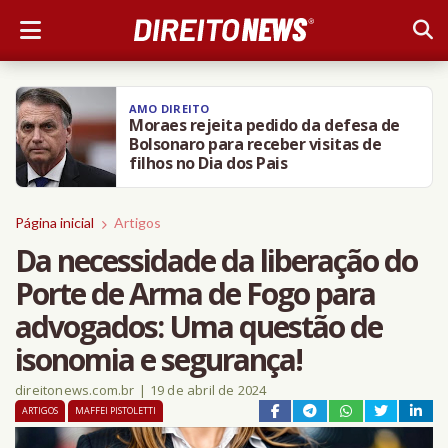
DIREITO NEWS
BH: Câmara aprova PL que obriga
agressor de animais a pagar
tratamento
Página inicial
Artigos
Da necessidade da liberação do
Porte de Arma de Fogo para
advogados: Uma questão de
isonomia e segurança!
direitonews.com.br
|
19 de abril de 2024
ARTIGOS
MAFFEI PISTOLETTI