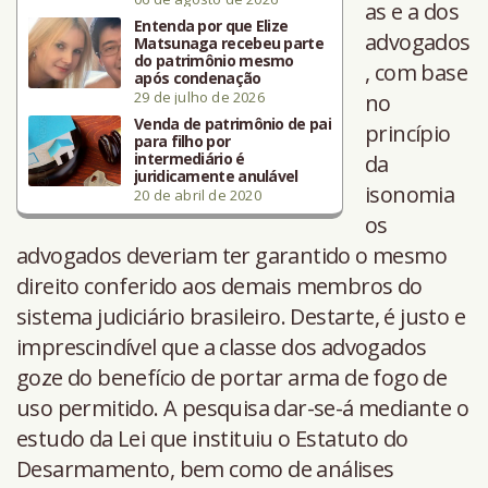
as e a dos
Entenda por que Elize
advogados
Matsunaga recebeu parte
do patrimônio mesmo
, com base
após condenação
29 de julho de 2026
no
Venda de patrimônio de pai
princípio
para filho por
intermediário é
da
juridicamente anulável
isonomia
20 de abril de 2020
os
advogados deveriam ter garantido o mesmo
direito conferido aos demais membros do
sistema judiciário brasileiro. Destarte, é justo e
imprescindível que a classe dos advogados
goze do benefício de portar arma de fogo de
uso permitido. A pesquisa dar-se-á mediante o
estudo da Lei que instituiu o Estatuto do
Desarmamento, bem como de análises