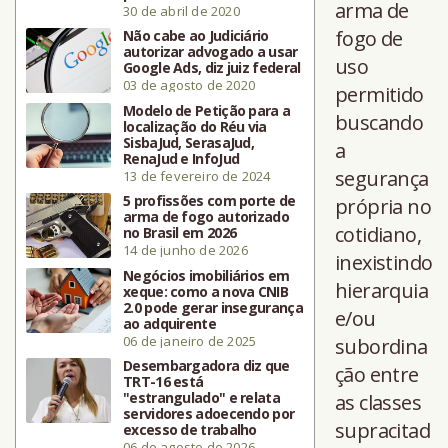
arma de
30 de abril de 2020
fogo de
Não cabe ao Judiciário
autorizar advogado a usar
uso
Google Ads, diz juiz federal
03 de agosto de 2020
permitido
Modelo de Petição para a
buscando
localização do Réu via
SisbaJud, SerasaJud,
a
RenaJud e InfoJud
segurança
13 de fevereiro de 2024
5 profissões com porte de
própria no
arma de fogo autorizado
cotidiano,
no Brasil em 2026
14 de junho de 2026
inexistindo
Negócios imobiliários em
hierarquia
xeque: como a nova CNIB
2.0 pode gerar insegurança
e/ou
ao adquirente
06 de janeiro de 2025
subordina
Desembargadora diz que
ção entre
TRT-16 está
"estrangulado" e relata
as classes
servidores adoecendo por
supracitad
excesso de trabalho
06 de agosto de 2026