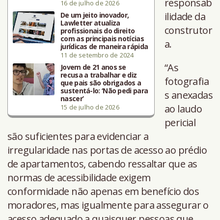
responsab
16 de julho de 2026
ilidade da
De um jeito inovador,
Lawletter atualiza
construtor
profissionais do direito
com as principais notícias
a.
jurídicas de maneira rápida
11 de setembro de 2024
“As
Jovem de 21 anos se
recusa a trabalhar e diz
fotografia
que pais são obrigados a
sustentá-lo: ‘Não pedi para
s anexadas
nascer’
ao laudo
15 de julho de 2026
pericial
são suficientes para evidenciar a
irregularidade nas portas de acesso ao prédio
de apartamentos, cabendo ressaltar que as
normas de acessibilidade exigem
conformidade não apenas em benefício dos
moradores, mas igualmente para assegurar o
acesso adequado a quaisquer pessoas que