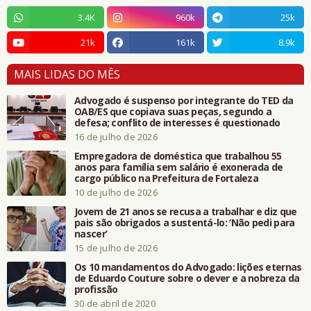
3.4K
960k
25k
21k
161k
8.9k
MAIS LIDAS DO MÊS
Advogado é suspenso por integrante do TED da
OAB/ES que copiava suas peças, segundo a
defesa; conflito de interesses é questionado
16 de julho de 2026
Empregadora de doméstica que trabalhou 55
anos para família sem salário é exonerada de
cargo público na Prefeitura de Fortaleza
10 de julho de 2026
Jovem de 21 anos se recusa a trabalhar e diz que
pais são obrigados a sustentá-lo: ‘Não pedi para
nascer’
15 de julho de 2026
Os 10 mandamentos do Advogado: lições eternas
de Eduardo Couture sobre o dever e a nobreza da
profissão
30 de abril de 2020