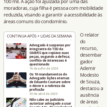
100 mil. A ação foi ajuizada por uma das
moradoras, cuja filha é pessoa com mobilidade
reduzida, visando a garantir a acessibilidade às
áreas comuns do condomínio.
O relator
CONTINUA APÓS + LIDAS DA SEMANA
do
Advogado é suspenso por
recurso,
integrante do TED da
OAB/ES que copiava suas
desembar
peças, segundo a defesa;
conflito de interesses é
gador
questionado
Ademir
16 de julho de 2026
Modesto
Os 10 mandamentos do
Advogado: lições eternas
de Souza,
de Eduardo Couture sobre
o dever e a nobreza da
destacou a
profissão
30 de abril de 2020
ausência
Não cabe ao Judiciário
de áreas
autorizar advogado a usar