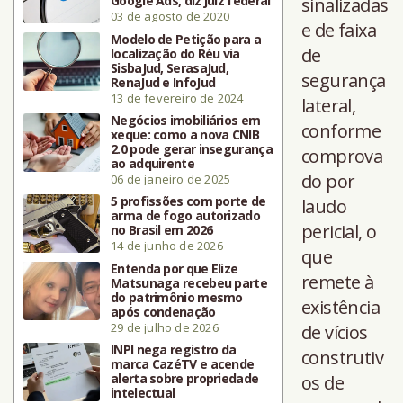
Google Ads, diz juiz federal
sinalizadas
03 de agosto de 2020
e de faixa
Modelo de Petição para a
de
localização do Réu via
SisbaJud, SerasaJud,
segurança
RenaJud e InfoJud
13 de fevereiro de 2024
lateral,
Negócios imobiliários em
conforme
xeque: como a nova CNIB
2.0 pode gerar insegurança
comprova
ao adquirente
do por
06 de janeiro de 2025
5 profissões com porte de
laudo
arma de fogo autorizado
pericial, o
no Brasil em 2026
14 de junho de 2026
que
Entenda por que Elize
remete à
Matsunaga recebeu parte
do patrimônio mesmo
existência
após condenação
29 de julho de 2026
de vícios
INPI nega registro da
construtiv
marca CazéTV e acende
alerta sobre propriedade
os de
intelectual