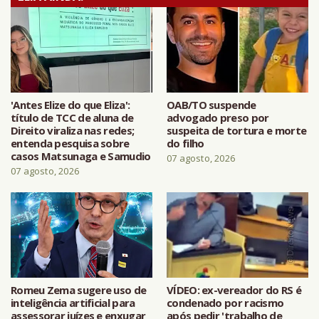
'Antes Elize do que Eliza':
OAB/TO suspende
título de TCC de aluna de
advogado preso por
Direito viraliza nas redes;
suspeita de tortura e morte
entenda pesquisa sobre
do filho
casos Matsunaga e Samudio
07 agosto, 2026
07 agosto, 2026
Romeu Zema sugere uso de
VÍDEO: ex-vereador do RS é
inteligência artificial para
condenado por racismo
assessorar juízes e enxugar
após pedir 'trabalho de