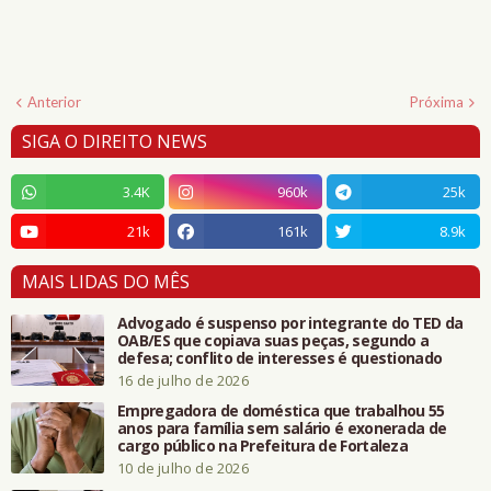
Anterior
Próxima
SIGA O DIREITO NEWS
3.4K
960k
25k
21k
161k
8.9k
MAIS LIDAS DO MÊS
Advogado é suspenso por integrante do TED da
OAB/ES que copiava suas peças, segundo a
defesa; conflito de interesses é questionado
16 de julho de 2026
Empregadora de doméstica que trabalhou 55
anos para família sem salário é exonerada de
cargo público na Prefeitura de Fortaleza
10 de julho de 2026