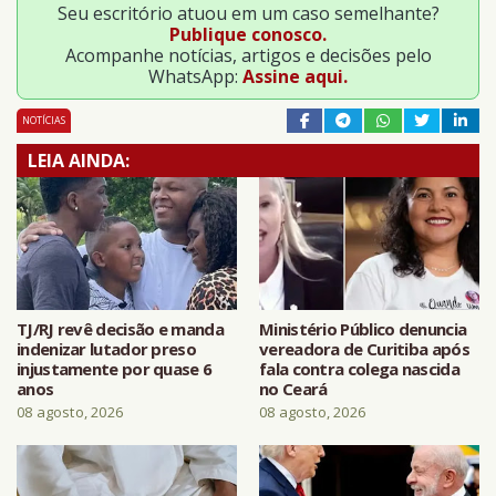
Seu escritório atuou em um caso semelhante?
Publique conosco.
Acompanhe notícias, artigos e decisões pelo
WhatsApp:
Assine aqui.
NOTÍCIAS
LEIA AINDA:
TJ/RJ revê decisão e manda
Ministério Público denuncia
indenizar lutador preso
vereadora de Curitiba após
injustamente por quase 6
fala contra colega nascida
anos
no Ceará
08 agosto, 2026
08 agosto, 2026