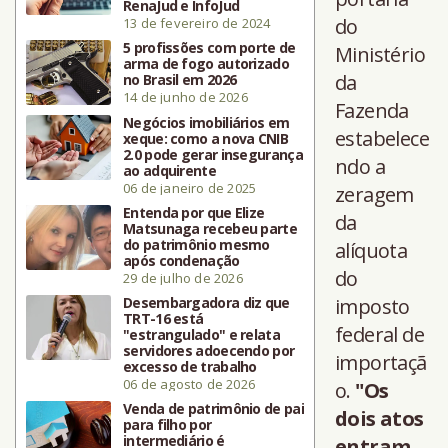
RenaJud e InfoJud
do
13 de fevereiro de 2024
5 profissões com porte de
Ministério
arma de fogo autorizado
da
no Brasil em 2026
14 de junho de 2026
Fazenda
Negócios imobiliários em
estabelece
xeque: como a nova CNIB
2.0 pode gerar insegurança
ndo a
ao adquirente
06 de janeiro de 2025
zeragem
Entenda por que Elize
da
Matsunaga recebeu parte
do patrimônio mesmo
alíquota
após condenação
do
29 de julho de 2026
Desembargadora diz que
imposto
TRT-16 está
federal de
"estrangulado" e relata
servidores adoecendo por
importaçã
excesso de trabalho
06 de agosto de 2026
o.
"Os
Venda de patrimônio de pai
dois atos
para filho por
intermediário é
entram