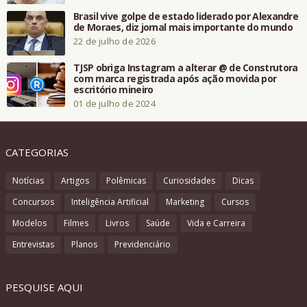
Brasil vive golpe de estado liderado por Alexandre
de Moraes, diz jornal mais importante do mundo
22 de julho de 2026
TJSP obriga Instagram a alterar @ de Construtora
com marca registrada após ação movida por
escritório mineiro
01 de julho de 2024
CATEGORIAS
Notícias
Artigos
Polêmicas
Curiosidades
Dicas
Concursos
Inteligência Artificial
Marketing
Cursos
Modelos
Filmes
Livros
Saúde
Vida e Carreira
Entrevistas
Planos
Previdenciário
PESQUISE AQUI