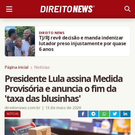
DIREITO NEWS
TJ/RJ revê decisão e manda indenizar
lutador preso injustamente por quase
6 anos
Página inicial
Notícias
Presidente Lula assina Medida
Provisória e anuncia o fim da
'taxa das blusinhas'
direitonews.com.br
|
13 de maio de 2026
NOTÍCIAS