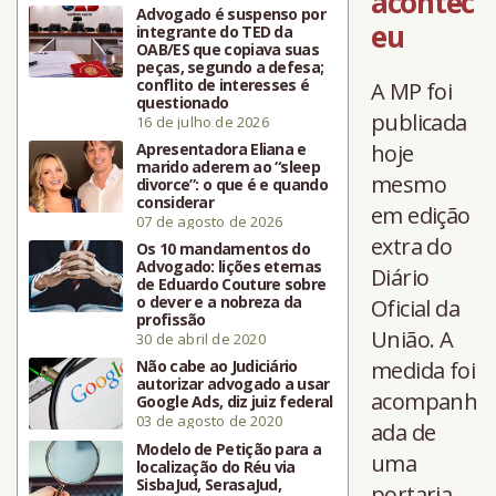
acontec
Advogado é suspenso por
eu
integrante do TED da
OAB/ES que copiava suas
peças, segundo a defesa;
conflito de interesses é
A MP foi
questionado
publicada
16 de julho de 2026
Apresentadora Eliana e
hoje
marido aderem ao “sleep
mesmo
divorce”: o que é e quando
considerar
em edição
07 de agosto de 2026
extra do
Os 10 mandamentos do
Advogado: lições eternas
Diário
de Eduardo Couture sobre
o dever e a nobreza da
Oficial da
profissão
União. A
30 de abril de 2020
Não cabe ao Judiciário
medida foi
autorizar advogado a usar
acompanh
Google Ads, diz juiz federal
03 de agosto de 2020
ada de
Modelo de Petição para a
uma
localização do Réu via
SisbaJud, SerasaJud,
portaria