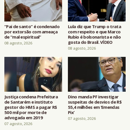
“Pai de santo” é condenado
Lula diz que Trump o trata
por extorsão com ameaça
com respeito e que Marco
de “mal espiritual”
Rubio é bolsonarista e não
gosta do Brasil. VÍDEO
08 agosto, 2026
08 agosto, 2026
Justiça condena Prefeitura
Dino manda PF investigar
de Santarém e instituto
suspeitas de desvios de R$
gestor do HMS a pagar R$
55,4 milhões em ‘Emendas
500 mil por morte de
Pix’
advogada em 2019
07 agosto, 2026
07 agosto, 2026