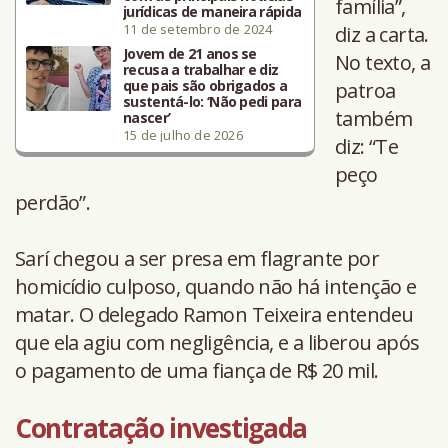
família”,
jurídicas de maneira rápida
11 de setembro de 2024
diz a carta.
Jovem de 21 anos se
No texto, a
recusa a trabalhar e diz
que pais são obrigados a
patroa
sustentá-lo: ‘Não pedi para
também
nascer’
15 de julho de 2026
diz: “Te
peço
perdão”.
Sarí chegou a ser presa em flagrante por
homicídio culposo, quando não há intenção e
matar. O delegado Ramon Teixeira entendeu
que ela agiu com negligência, e a liberou após
o pagamento de uma fiança de R$ 20 mil.
Contratação investigada