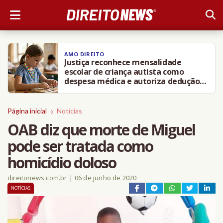
AMO DIREITO
Justiça reconhece mensalidade
escolar de criança autista como
despesa médica e autoriza dedução
integral no IR
Página inicial
Notícias
OAB diz que morte de Miguel
pode ser tratada como
homicídio doloso
direitonews.com.br
|
06 de junho de 2020
NOTÍCIAS