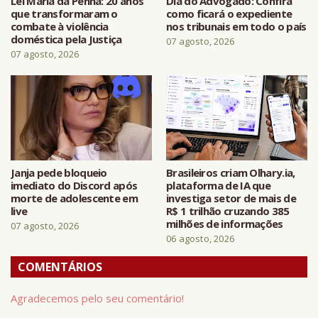
Lei Maria da Penha: 20 anos
Dia do Advogado: Confira
que transformaram o
como ficará o expediente
combate à violência
nos tribunais em todo o país
doméstica pela Justiça
07 agosto, 2026
07 agosto, 2026
Janja pede bloqueio
Brasileiros criam Olhary.ia,
imediato do Discord após
plataforma de IA que
morte de adolescente em
investiga setor de mais de
live
R$ 1 trilhão cruzando 385
milhões de informações
07 agosto, 2026
06 agosto, 2026
COMENTÁRIOS
Agradecemos pelo seu comentário!