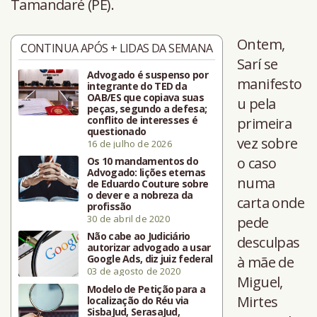
Tamandaré (PE).
Ontem,
CONTINUA APÓS + LIDAS DA SEMANA
Sarí se
Advogado é suspenso por
manifesto
integrante do TED da
OAB/ES que copiava suas
u pela
peças, segundo a defesa;
conflito de interesses é
primeira
questionado
vez sobre
16 de julho de 2026
o caso
Os 10 mandamentos do
Advogado: lições eternas
numa
de Eduardo Couture sobre
o dever e a nobreza da
carta onde
profissão
30 de abril de 2020
pede
Não cabe ao Judiciário
desculpas
autorizar advogado a usar
Google Ads, diz juiz federal
à mãe de
03 de agosto de 2020
Miguel,
Modelo de Petição para a
Mirtes
localização do Réu via
SisbaJud, SerasaJud,