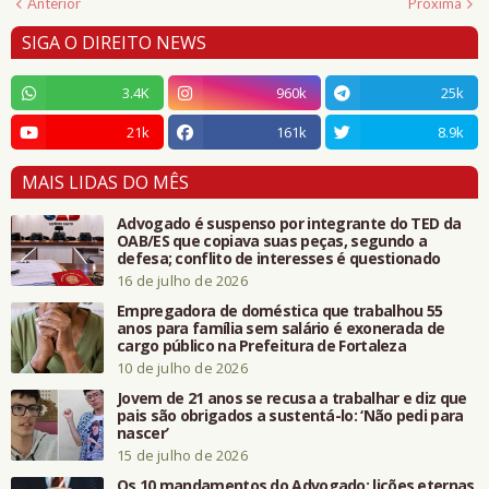
Anterior
Próxima
SIGA O DIREITO NEWS
3.4K
960k
25k
21k
161k
8.9k
MAIS LIDAS DO MÊS
Advogado é suspenso por integrante do TED da
OAB/ES que copiava suas peças, segundo a
defesa; conflito de interesses é questionado
16 de julho de 2026
Empregadora de doméstica que trabalhou 55
anos para família sem salário é exonerada de
cargo público na Prefeitura de Fortaleza
10 de julho de 2026
Jovem de 21 anos se recusa a trabalhar e diz que
pais são obrigados a sustentá-lo: ‘Não pedi para
nascer’
15 de julho de 2026
Os 10 mandamentos do Advogado: lições eternas