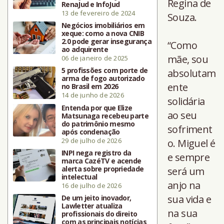
Regina de
RenaJud e InfoJud
13 de fevereiro de 2024
Souza.
Negócios imobiliários em
xeque: como a nova CNIB
2.0 pode gerar insegurança
“Como
ao adquirente
mãe, sou
06 de janeiro de 2025
5 profissões com porte de
absolutam
arma de fogo autorizado
ente
no Brasil em 2026
14 de junho de 2026
solidária
Entenda por que Elize
ao seu
Matsunaga recebeu parte
do patrimônio mesmo
sofriment
após condenação
29 de julho de 2026
o. Miguel é
INPI nega registro da
e sempre
marca CazéTV e acende
alerta sobre propriedade
será um
intelectual
anjo na
16 de julho de 2026
sua vida e
De um jeito inovador,
Lawletter atualiza
na sua
profissionais do direito
com as principais notícias