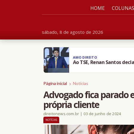
HOME
COLUNA
sábado, 8 de agosto de 2026
AMO DIREITO
Ao TSE, Renan Santos decla
Página inicial
Notícias
Advogado fica parado e
própria cliente
direitonews.com.br
|
03 de junho de 2024
NOTÍCIAS