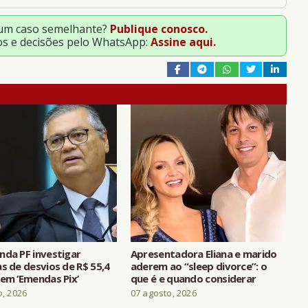
 um caso semelhante?
Publique conosco.
os e decisões pelo WhatsApp:
Assine aqui.
nda PF investigar
Apresentadora Eliana e marido
s de desvios de R$ 55,4
aderem ao “sleep divorce”: o
 em ‘Emendas Pix’
que é e quando considerar
o, 2026
07 agosto, 2026