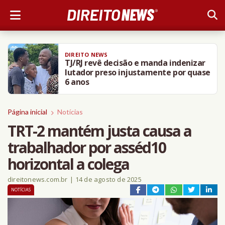
DIREITO NEWS
TJ/RJ revê decisão e manda indenizar
lutador preso injustamente por quase
6 anos
Página inicial
Notícias
TRT-2 mantém justa causa a
trabalhador por asséd10
horizontal a colega
direitonews.com.br
|
14 de agosto de 2025
NOTÍCIAS