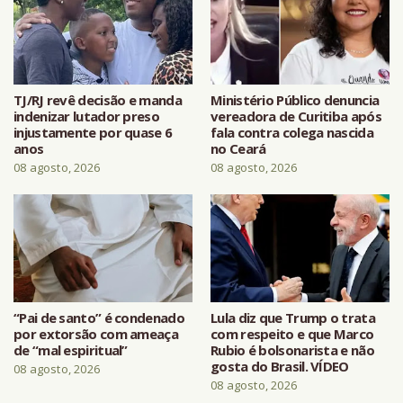
TJ/RJ revê decisão e manda
Ministério Público denuncia
indenizar lutador preso
vereadora de Curitiba após
injustamente por quase 6
fala contra colega nascida
anos
no Ceará
08 agosto, 2026
08 agosto, 2026
“Pai de santo” é condenado
Lula diz que Trump o trata
por extorsão com ameaça
com respeito e que Marco
de “mal espiritual”
Rubio é bolsonarista e não
gosta do Brasil. VÍDEO
08 agosto, 2026
08 agosto, 2026