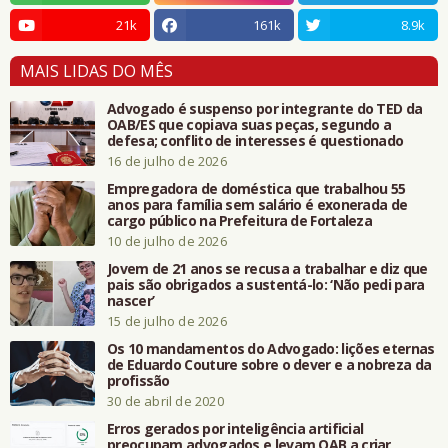
21k
161k
8.9k
MAIS LIDAS DO MÊS
Advogado é suspenso por integrante do TED da
OAB/ES que copiava suas peças, segundo a
defesa; conflito de interesses é questionado
16 de julho de 2026
Empregadora de doméstica que trabalhou 55
anos para família sem salário é exonerada de
cargo público na Prefeitura de Fortaleza
10 de julho de 2026
Jovem de 21 anos se recusa a trabalhar e diz que
pais são obrigados a sustentá-lo: ‘Não pedi para
nascer’
15 de julho de 2026
Os 10 mandamentos do Advogado: lições eternas
de Eduardo Couture sobre o dever e a nobreza da
profissão
30 de abril de 2020
Erros gerados por inteligência artificial
preocupam advogados e levam OAB a criar