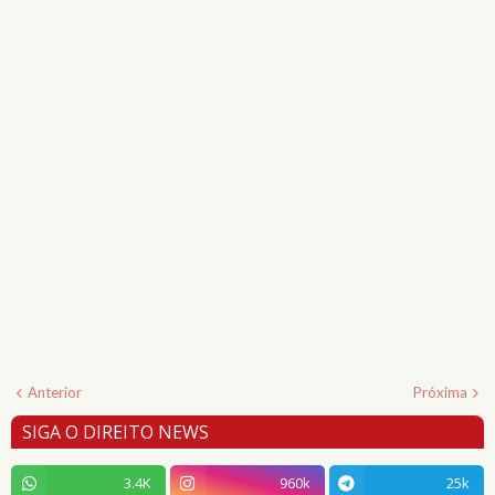
Anterior
Próxima
SIGA O DIREITO NEWS
3.4K
960k
25k