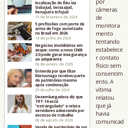
por
localização do Réu via
SisbaJud, SerasaJud,
câmeras
RenaJud e InfoJud
de
13 de fevereiro de 2024
5 profissões com porte de
monitora
arma de fogo autorizado
mento
no Brasil em 2026
14 de junho de 2026
tentando
Negócios imobiliários em
estabelece
xeque: como a nova CNIB
2.0 pode gerar insegurança
r contato
ao adquirente
06 de janeiro de 2025
físico sem
Entenda por que Elize
consentim
Matsunaga recebeu parte
do patrimônio mesmo
ento. A
após condenação
vítima
29 de julho de 2026
relatou
Desembargadora diz que
TRT-16 está
que já
"estrangulado" e relata
servidores adoecendo por
havia
excesso de trabalho
06 de agosto de 2026
comunicad
Venda de patrimônio de pai