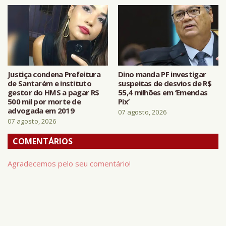
Justiça condena Prefeitura
Dino manda PF investigar
de Santarém e instituto
suspeitas de desvios de R$
gestor do HMS a pagar R$
55,4 milhões em ‘Emendas
500 mil por morte de
Pix’
advogada em 2019
07 agosto, 2026
07 agosto, 2026
COMENTÁRIOS
Agradecemos pelo seu comentário!