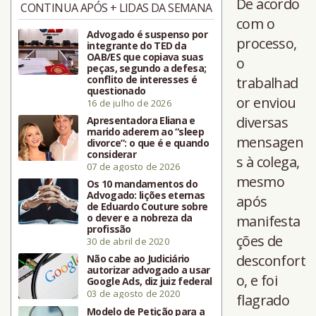
De acordo
CONTINUA APÓS + LIDAS DA SEMANA
com o
Advogado é suspenso por
processo,
integrante do TED da
OAB/ES que copiava suas
o
peças, segundo a defesa;
conflito de interesses é
trabalhad
questionado
or enviou
16 de julho de 2026
diversas
Apresentadora Eliana e
marido aderem ao “sleep
mensagen
divorce”: o que é e quando
considerar
s à colega,
07 de agosto de 2026
mesmo
Os 10 mandamentos do
Advogado: lições eternas
após
de Eduardo Couture sobre
o dever e a nobreza da
manifesta
profissão
ções de
30 de abril de 2020
desconfort
Não cabe ao Judiciário
autorizar advogado a usar
o, e foi
Google Ads, diz juiz federal
03 de agosto de 2020
flagrado
Modelo de Petição para a