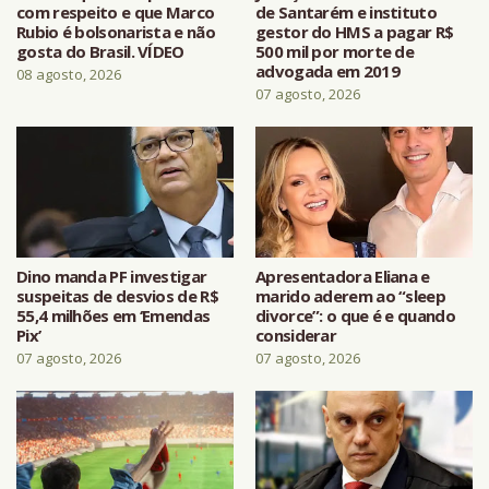
com respeito e que Marco
de Santarém e instituto
Rubio é bolsonarista e não
gestor do HMS a pagar R$
gosta do Brasil. VÍDEO
500 mil por morte de
advogada em 2019
08 agosto, 2026
07 agosto, 2026
Dino manda PF investigar
Apresentadora Eliana e
suspeitas de desvios de R$
marido aderem ao “sleep
55,4 milhões em ‘Emendas
divorce”: o que é e quando
Pix’
considerar
07 agosto, 2026
07 agosto, 2026