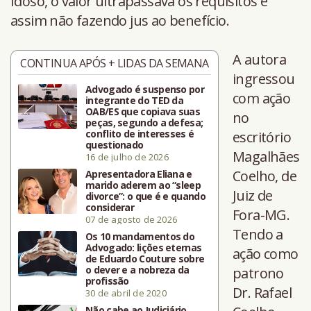
Idoso, o valor ultrapassava os requisitos e
assim não fazendo jus ao benefício.
A autora
CONTINUA APÓS + LIDAS DA SEMANA
ingressou
Advogado é suspenso por
com ação
integrante do TED da
OAB/ES que copiava suas
no
peças, segundo a defesa;
conflito de interesses é
escritório
questionado
Magalhães
16 de julho de 2026
Coelho, de
Apresentadora Eliana e
marido aderem ao “sleep
Juiz de
divorce”: o que é e quando
considerar
Fora-MG.
07 de agosto de 2026
Tendo a
Os 10 mandamentos do
Advogado: lições eternas
ação como
de Eduardo Couture sobre
o dever e a nobreza da
patrono
profissão
Dr. Rafael
30 de abril de 2020
Não cabe ao Judiciário