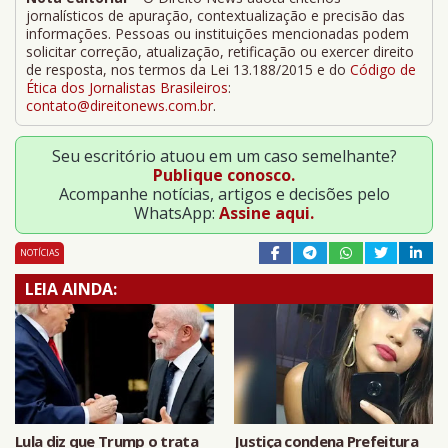
jornalísticos de apuração, contextualização e precisão das
informações. Pessoas ou instituições mencionadas podem
solicitar correção, atualização, retificação ou exercer direito
de resposta, nos termos da Lei 13.188/2015 e do
Código de
Ética dos Jornalistas Brasileiros
:
contato@direitonews.com.br
.
Seu escritório atuou em um caso semelhante?
Publique conosco.
Acompanhe notícias, artigos e decisões pelo
WhatsApp:
Assine aqui.
NOTÍCIAS
LEIA AINDA:
Lula diz que Trump o trata
Justiça condena Prefeitura