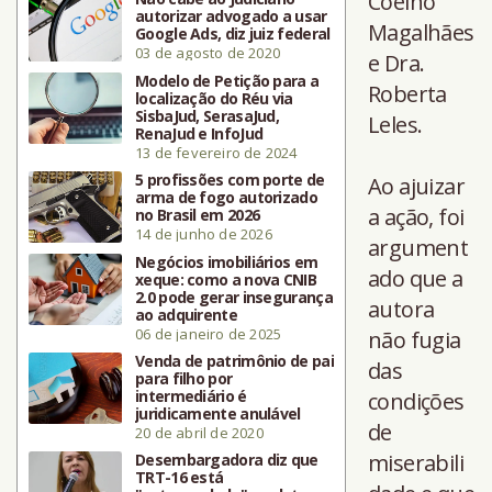
Coelho
autorizar advogado a usar
Magalhães
Google Ads, diz juiz federal
03 de agosto de 2020
e Dra.
Modelo de Petição para a
Roberta
localização do Réu via
SisbaJud, SerasaJud,
Leles.
RenaJud e InfoJud
13 de fevereiro de 2024
5 profissões com porte de
Ao ajuizar
arma de fogo autorizado
a ação, foi
no Brasil em 2026
14 de junho de 2026
argument
Negócios imobiliários em
ado que a
xeque: como a nova CNIB
2.0 pode gerar insegurança
autora
ao adquirente
06 de janeiro de 2025
não fugia
Venda de patrimônio de pai
das
para filho por
intermediário é
condições
juridicamente anulável
de
20 de abril de 2020
miserabili
Desembargadora diz que
TRT-16 está