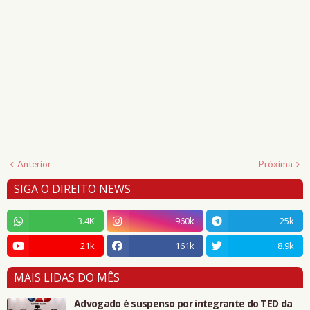
Anterior
Próxima
SIGA O DIREITO NEWS
3.4K
960k
25k
21k
161k
8.9k
MAIS LIDAS DO MÊS
Advogado é suspenso por integrante do TED da