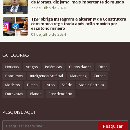
de Moraes, diz jornal mais importante do mundo
22 de julho de 2026
TJSP obriga Instagram a alterar @ de Construtora
com marca registrada após ação movida por
escritório mineiro
01 de julho de 2024
CATEGORIAS
Notícias
Artigos
Polêmicas
Curiosidades
Dicas
Concursos
Inteligência Artificial
Marketing
Cursos
Modelos
Filmes
Livros
Saúde
Vida e Carreira
Entrevistas
Planos
Previdenciário
PESQUISE AQUI