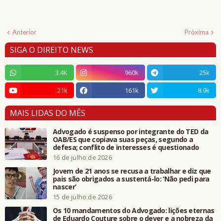
Anterior
Próxima
SIGA O DIREITO NEWS
3.4K
960k
25k
21k
161k
8.9k
MAIS LIDAS DO MÊS
Advogado é suspenso por integrante do TED da
OAB/ES que copiava suas peças, segundo a
defesa; conflito de interesses é questionado
16 de julho de 2026
Jovem de 21 anos se recusa a trabalhar e diz que
pais são obrigados a sustentá-lo: ‘Não pedi para
nascer’
15 de julho de 2026
Os 10 mandamentos do Advogado: lições eternas
de Eduardo Couture sobre o dever e a nobreza da