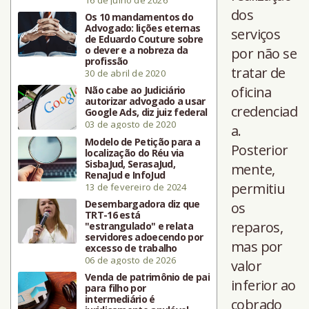
dos
Os 10 mandamentos do
Advogado: lições eternas
serviços
de Eduardo Couture sobre
o dever e a nobreza da
por não se
profissão
tratar de
30 de abril de 2020
oficina
Não cabe ao Judiciário
autorizar advogado a usar
credenciad
Google Ads, diz juiz federal
03 de agosto de 2020
a.
Modelo de Petição para a
Posterior
localização do Réu via
SisbaJud, SerasaJud,
mente,
RenaJud e InfoJud
permitiu
13 de fevereiro de 2024
Desembargadora diz que
os
TRT-16 está
reparos,
"estrangulado" e relata
servidores adoecendo por
mas por
excesso de trabalho
06 de agosto de 2026
valor
Venda de patrimônio de pai
inferior ao
para filho por
intermediário é
cobrado