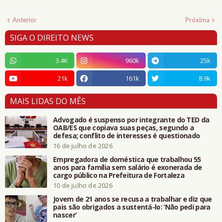
Anterior
Próxima
SIGA O DIREITO NEWS
3.4K
960k
25k
21k
161k
8.9k
MAIS LIDAS DO MÊS
Advogado é suspenso por integrante do TED da
OAB/ES que copiava suas peças, segundo a
defesa; conflito de interesses é questionado
16 de julho de 2026
Empregadora de doméstica que trabalhou 55
anos para família sem salário é exonerada de
cargo público na Prefeitura de Fortaleza
10 de julho de 2026
Jovem de 21 anos se recusa a trabalhar e diz que
pais são obrigados a sustentá-lo: ‘Não pedi para
nascer’