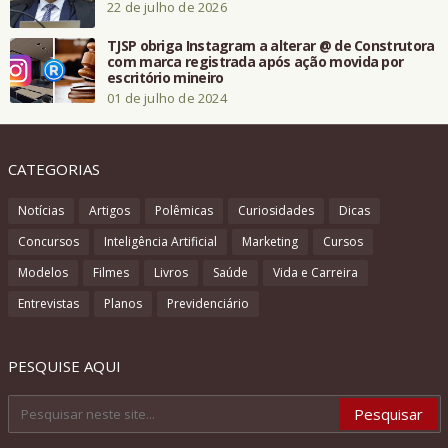
22 de julho de 2026
TJSP obriga Instagram a alterar @ de Construtora
com marca registrada após ação movida por
escritório mineiro
01 de julho de 2024
CATEGORIAS
Notícias
Artigos
Polêmicas
Curiosidades
Dicas
Concursos
Inteligência Artificial
Marketing
Cursos
Modelos
Filmes
Livros
Saúde
Vida e Carreira
Entrevistas
Planos
Previdenciário
PESQUISE AQUI