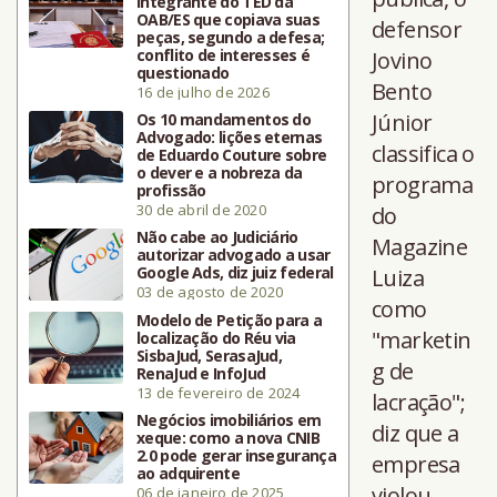
integrante do TED da
OAB/ES que copiava suas
defensor
peças, segundo a defesa;
conflito de interesses é
Jovino
questionado
Bento
16 de julho de 2026
Júnior
Os 10 mandamentos do
Advogado: lições eternas
classifica o
de Eduardo Couture sobre
o dever e a nobreza da
programa
profissão
30 de abril de 2020
do
Não cabe ao Judiciário
Magazine
autorizar advogado a usar
Google Ads, diz juiz federal
Luiza
03 de agosto de 2020
como
Modelo de Petição para a
"marketin
localização do Réu via
SisbaJud, SerasaJud,
g de
RenaJud e InfoJud
13 de fevereiro de 2024
lacração";
Negócios imobiliários em
diz que a
xeque: como a nova CNIB
2.0 pode gerar insegurança
empresa
ao adquirente
violou
06 de janeiro de 2025