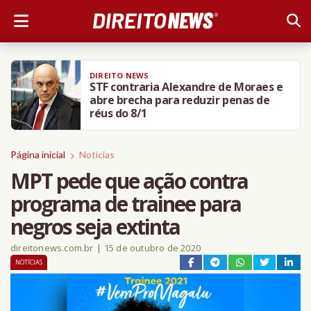
AMO DIREITO
Universidade de Chicago proíbe
celular, tablet e laptop em aulas do 1º
ano de Direito
Página inicial
Notícias
MPT pede que ação contra
programa de trainee para
negros seja extinta
direitonews.com.br
|
15 de outubro de 2020
NOTÍCIAS