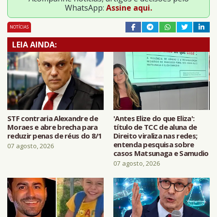
WhatsApp:
Assine aqui.
NOTÍCIAS
LEIA AINDA:
STF contraria Alexandre de
'Antes Elize do que Eliza':
Moraes e abre brecha para
título de TCC de aluna de
reduzir penas de réus do 8/1
Direito viraliza nas redes;
entenda pesquisa sobre
07 agosto, 2026
casos Matsunaga e Samudio
07 agosto, 2026