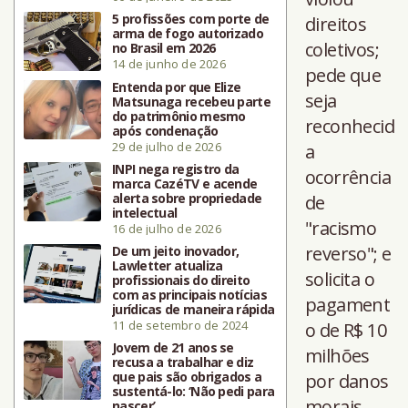
5 profissões com porte de
direitos
arma de fogo autorizado
coletivos;
no Brasil em 2026
14 de junho de 2026
pede que
Entenda por que Elize
seja
Matsunaga recebeu parte
do patrimônio mesmo
reconhecid
após condenação
29 de julho de 2026
a
INPI nega registro da
ocorrência
marca CazéTV e acende
alerta sobre propriedade
de
intelectual
"racismo
16 de julho de 2026
reverso"; e
De um jeito inovador,
Lawletter atualiza
solicita o
profissionais do direito
com as principais notícias
pagament
jurídicas de maneira rápida
11 de setembro de 2024
o de R$ 10
Jovem de 21 anos se
milhões
recusa a trabalhar e diz
que pais são obrigados a
por danos
sustentá-lo: ‘Não pedi para
morais
nascer’