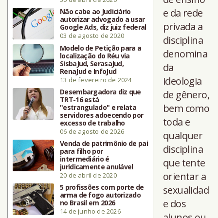
e da rede
Não cabe ao Judiciário
autorizar advogado a usar
privada a
Google Ads, diz juiz federal
03 de agosto de 2020
disciplina
Modelo de Petição para a
denomina
localização do Réu via
SisbaJud, SerasaJud,
da
RenaJud e InfoJud
ideologia
13 de fevereiro de 2024
Desembargadora diz que
de gênero,
TRT-16 está
bem como
"estrangulado" e relata
servidores adoecendo por
toda e
excesso de trabalho
06 de agosto de 2026
qualquer
Venda de patrimônio de pai
disciplina
para filho por
intermediário é
que tente
juridicamente anulável
orientar a
20 de abril de 2020
5 profissões com porte de
sexualidad
arma de fogo autorizado
e dos
no Brasil em 2026
14 de junho de 2026
alunos ou