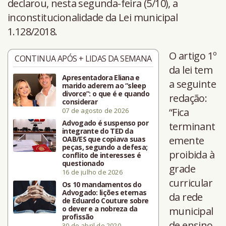
declarou, nesta segunda-feira (5/10), a
inconstitucionalidade da Lei municipal
1.128/2018.
O artigo 1º
CONTINUA APÓS + LIDAS DA SEMANA
da lei tem
Apresentadora Eliana e
a seguinte
marido aderem ao “sleep
divorce”: o que é e quando
redação:
considerar
“Fica
07 de agosto de 2026
Advogado é suspenso por
terminant
integrante do TED da
emente
OAB/ES que copiava suas
peças, segundo a defesa;
proibida à
conflito de interesses é
questionado
grade
16 de julho de 2026
curricular
Os 10 mandamentos do
Advogado: lições eternas
da rede
de Eduardo Couture sobre
o dever e a nobreza da
municipal
profissão
de ensino
30 de abril de 2020