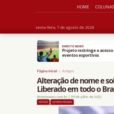
HOME
COLUNA
sexta-feira, 7 de agosto de 2026
DIREITO NEWS
Projeto restringe o acesso
eventos esportivos
Página inicial
Artigos
Alteração de nome e so
Liberado em todo o Bras
direitonews.com.br
|
09 de julho de 2022
ARTIGOS
JUCINEIA PRUSSAK