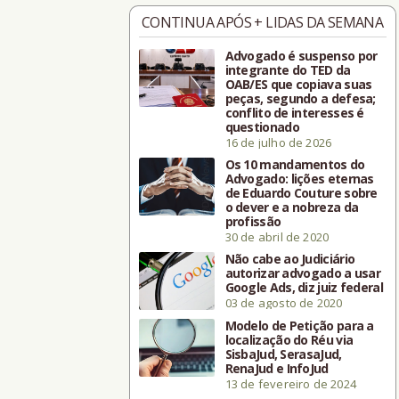
CONTINUA APÓS + LIDAS DA SEMANA
Advogado é suspenso por
integrante do TED da
OAB/ES que copiava suas
peças, segundo a defesa;
conflito de interesses é
questionado
16 de julho de 2026
Os 10 mandamentos do
Advogado: lições eternas
de Eduardo Couture sobre
o dever e a nobreza da
profissão
30 de abril de 2020
Não cabe ao Judiciário
autorizar advogado a usar
Google Ads, diz juiz federal
03 de agosto de 2020
Modelo de Petição para a
localização do Réu via
SisbaJud, SerasaJud,
RenaJud e InfoJud
13 de fevereiro de 2024