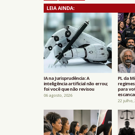
LEIA AINDA:
IA na Jurisprudência: A
PL da M
inteligência artificial não errou;
regimes
foi você que não revisou
para vo
escanca
06 agosto, 2026
22 julho,