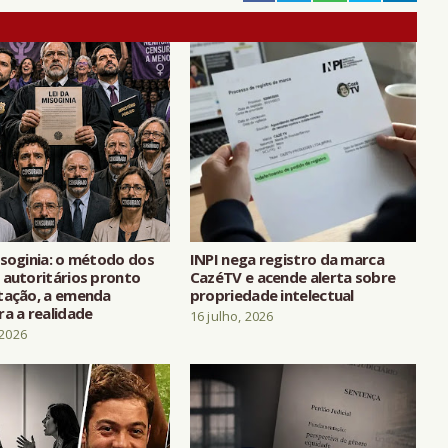
isoginia: o método dos
INPI nega registro da marca
 autoritários pronto
CazéTV e acende alerta sobre
tação, a emenda
propriedade intelectual
ra a realidade
16 julho, 2026
 2026