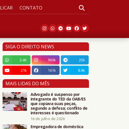
LICAR
CONTATO
SIGA O DIREITO NEWS
3.4K
960k
25k
21k
161k
8.9k
MAIS LIDAS DO MÊS
Advogado é suspenso por
integrante do TED da OAB/ES
que copiava suas peças,
segundo a defesa; conflito de
interesses é questionado
16 de julho de 2026
Empregadora de doméstica