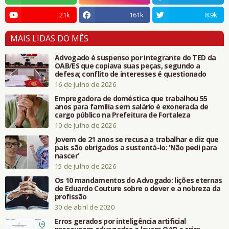
21k
161k
8.9k
MAIS LIDAS DO MÊS
Advogado é suspenso por integrante do TED da
OAB/ES que copiava suas peças, segundo a
defesa; conflito de interesses é questionado
16 de julho de 2026
Empregadora de doméstica que trabalhou 55
anos para família sem salário é exonerada de
cargo público na Prefeitura de Fortaleza
10 de julho de 2026
Jovem de 21 anos se recusa a trabalhar e diz que
pais são obrigados a sustentá-lo: ‘Não pedi para
nascer’
15 de julho de 2026
Os 10 mandamentos do Advogado: lições eternas
de Eduardo Couture sobre o dever e a nobreza da
profissão
30 de abril de 2020
Erros gerados por inteligência artificial