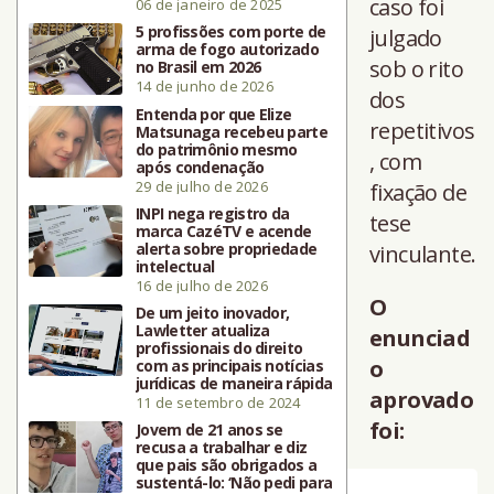
caso foi
06 de janeiro de 2025
5 profissões com porte de
julgado
arma de fogo autorizado
sob o rito
no Brasil em 2026
14 de junho de 2026
dos
Entenda por que Elize
repetitivos
Matsunaga recebeu parte
do patrimônio mesmo
, com
após condenação
29 de julho de 2026
fixação de
INPI nega registro da
tese
marca CazéTV e acende
alerta sobre propriedade
vinculante.
intelectual
16 de julho de 2026
O
De um jeito inovador,
Lawletter atualiza
enunciad
profissionais do direito
o
com as principais notícias
jurídicas de maneira rápida
aprovado
11 de setembro de 2024
foi:
Jovem de 21 anos se
recusa a trabalhar e diz
que pais são obrigados a
sustentá-lo: ‘Não pedi para