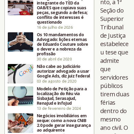
nto, a 1ª
integrante do TED da
OAB/ES que copiava suas
Seção do
peças, segundo a defesa;
conflito de interesses é
Superior
questionado
Tribunal
16 de julho de 2026
de Justiça
Os 10 mandamentos do
Advogado: lições eternas
estabelece
de Eduardo Couture sobre
o dever e a nobreza da
u tese que
profissão
30 de abril de 2020
admite
Não cabe ao Judiciário
que
autorizar advogado a usar
Google Ads, diz juiz federal
servidores
03 de agosto de 2020
públicos
Modelo de Petição para a
tirem duas
localização do Réu via
SisbaJud, SerasaJud,
férias
RenaJud e InfoJud
13 de fevereiro de 2024
dentro do
Negócios imobiliários em
mesmo
xeque: como a nova CNIB
2.0 pode gerar insegurança
ano civil. O
ao adquirente