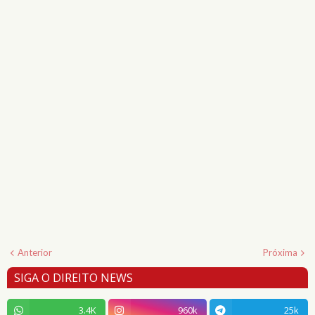
Anterior
Próxima
SIGA O DIREITO NEWS
3.4K
960k
25k