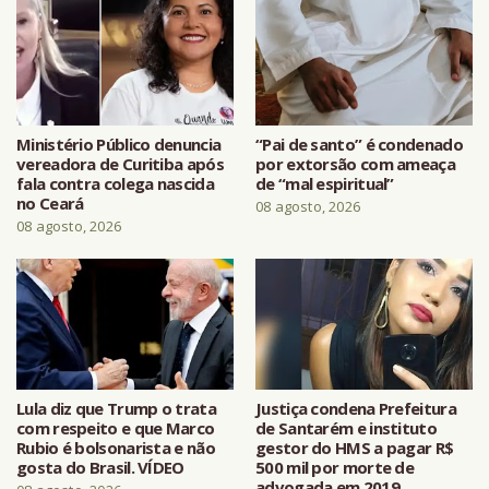
Ministério Público denuncia
“Pai de santo” é condenado
vereadora de Curitiba após
por extorsão com ameaça
fala contra colega nascida
de “mal espiritual”
no Ceará
08 agosto, 2026
08 agosto, 2026
Lula diz que Trump o trata
Justiça condena Prefeitura
com respeito e que Marco
de Santarém e instituto
Rubio é bolsonarista e não
gestor do HMS a pagar R$
gosta do Brasil. VÍDEO
500 mil por morte de
advogada em 2019