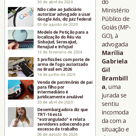
do
30 de abril de 2020
Ministério
Não cabe ao Judiciário
autorizar advogado a usar
Público de
Google Ads, diz juiz federal
03 de agosto de 2020
Goiás (MP-
Modelo de Petição para a
GO), à
localização do Réu via
SisbaJud, SerasaJud,
advogada
RenaJud e InfoJud
Marília
13 de fevereiro de 2024
5 profissões com porte de
Gabriela
arma de fogo autorizado
Gil
no Brasil em 2026
14 de junho de 2026
Brambill
Venda de patrimônio de pai
a
, uma
para filho por
intermediário é
jurada se
juridicamente anulável
20 de abril de 2020
sentiu
Desembargadora diz que
incomoda
TRT-16 está
"estrangulado" e relata
da com a
servidores adoecendo por
situação e
excesso de trabalho
06 de agosto de 2026