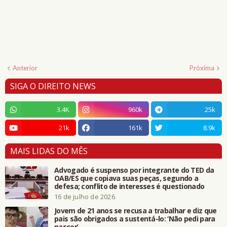
Anterior
Próxima
SIGA O DIREITO NEWS
3.4K
960k
25k
21k
161k
8.9k
MAIS LIDAS DO MÊS
Advogado é suspenso por integrante do TED da
OAB/ES que copiava suas peças, segundo a
defesa; conflito de interesses é questionado
16 de julho de 2026
Jovem de 21 anos se recusa a trabalhar e diz que
pais são obrigados a sustentá-lo: ‘Não pedi para
nascer’