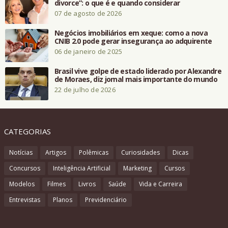
divorce”: o que é e quando considerar
07 de agosto de 2026
Negócios imobiliários em xeque: como a nova
CNIB 2.0 pode gerar insegurança ao adquirente
06 de janeiro de 2025
Brasil vive golpe de estado liderado por Alexandre
de Moraes, diz jornal mais importante do mundo
22 de julho de 2026
CATEGORIAS
Notícias
Artigos
Polêmicas
Curiosidades
Dicas
Concursos
Inteligência Artificial
Marketing
Cursos
Modelos
Filmes
Livros
Saúde
Vida e Carreira
Entrevistas
Planos
Previdenciário