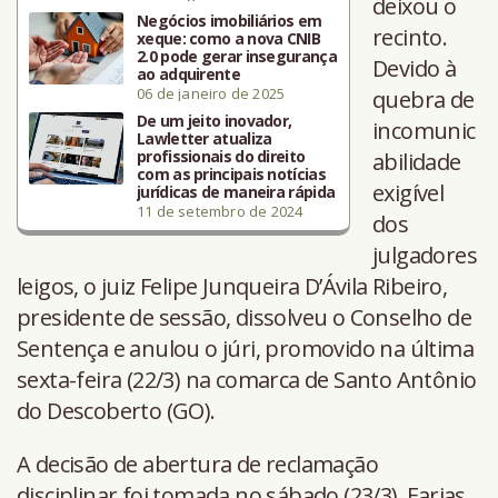
deixou o
Negócios imobiliários em
recinto.
xeque: como a nova CNIB
2.0 pode gerar insegurança
Devido à
ao adquirente
06 de janeiro de 2025
quebra de
De um jeito inovador,
incomunic
Lawletter atualiza
profissionais do direito
abilidade
com as principais notícias
exigível
jurídicas de maneira rápida
11 de setembro de 2024
dos
julgadores
leigos, o juiz Felipe Junqueira D’Ávila Ribeiro,
presidente de sessão, dissolveu o Conselho de
Sentença e anulou o júri, promovido na última
sexta-feira (22/3) na comarca de Santo Antônio
do Descoberto (GO).
A decisão de abertura de reclamação
disciplinar foi tomada no sábado (23/3). Farias