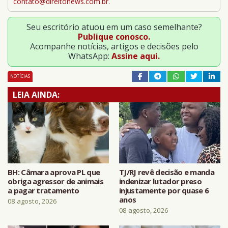
contato@direitonews.com.br
.
Seu escritório atuou em um caso semelhante?
Publique conosco.
Acompanhe notícias, artigos e decisões pelo
WhatsApp:
Assine aqui.
NOTÍCIAS
LEIA AINDA:
BH: Câmara aprova PL que
TJ/RJ revê decisão e manda
obriga agressor de animais
indenizar lutador preso
a pagar tratamento
injustamente por quase 6
anos
08 agosto, 2026
08 agosto, 2026