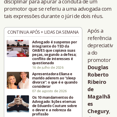
disciplinar para apurar a conduta de um
promotor que se referiu a uma advogada com
tais expressões durante o júri de dois réus.
Após a
CONTINUA APÓS + LIDAS DA SEMANA
referência
Advogado é suspenso por
depreciativ
integrante do TED da
OAB/ES que copiava suas
a do
peças, segundo a defesa;
conflito de interesses é
promotor
questionado
Douglas
16 de julho de 2026
Roberto
Apresentadora Eliana e
marido aderem ao “sleep
Ribeiro
divorce”: o que é e quando
considerar
de
07 de agosto de 2026
Magalhã
Os 10 mandamentos do
Advogado: lições eternas
es
de Eduardo Couture sobre
o dever e a nobreza da
Chegury
,
profissão