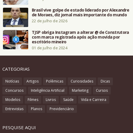
Brasil vive golpe de estado liderado por Alexandre
de Moraes, diz jornal mais importante do mundo
22 de julho de 2026
TJSP obriga Instagram a alterar @ de Construtora
com marca registrada após ação movida por
escritório mineiro
01 de julho de 2024
CATEGORIAS
Notícias
Artigos
Polêmicas
Curiosidades
Dicas
Concursos
Inteligência Artificial
Marketing
Cursos
Modelos
Filmes
Livros
Saúde
Vida e Carreira
Entrevistas
Planos
Previdenciário
PESQUISE AQUI