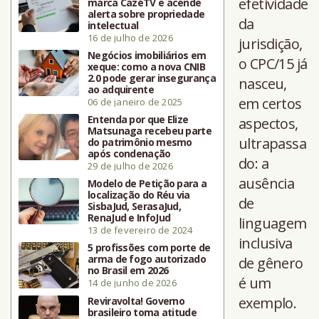
efetividade
marca CazéTV e acende
alerta sobre propriedade
da
intelectual
16 de julho de 2026
jurisdição,
Negócios imobiliários em
o CPC/15 já
xeque: como a nova CNIB
2.0 pode gerar insegurança
nasceu,
ao adquirente
em certos
06 de janeiro de 2025
Entenda por que Elize
aspectos,
Matsunaga recebeu parte
ultrapassa
do patrimônio mesmo
após condenação
do: a
29 de julho de 2026
ausência
Modelo de Petição para a
localização do Réu via
de
SisbaJud, SerasaJud,
RenaJud e InfoJud
linguagem
13 de fevereiro de 2024
inclusiva
5 profissões com porte de
arma de fogo autorizado
de gênero
no Brasil em 2026
é um
14 de junho de 2026
exemplo.
Reviravolta! Governo
brasileiro toma atitude