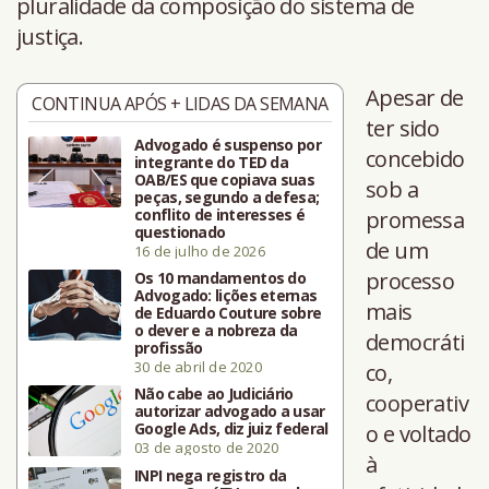
pluralidade da composição do sistema de
justiça.
Apesar de
CONTINUA APÓS + LIDAS DA SEMANA
ter sido
Advogado é suspenso por
concebido
integrante do TED da
OAB/ES que copiava suas
sob a
peças, segundo a defesa;
conflito de interesses é
promessa
questionado
de um
16 de julho de 2026
processo
Os 10 mandamentos do
Advogado: lições eternas
mais
de Eduardo Couture sobre
o dever e a nobreza da
democráti
profissão
30 de abril de 2020
co,
Não cabe ao Judiciário
cooperativ
autorizar advogado a usar
Google Ads, diz juiz federal
o e voltado
03 de agosto de 2020
à
INPI nega registro da