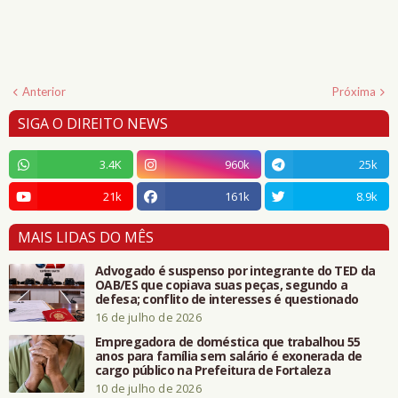
Anterior
Próxima
SIGA O DIREITO NEWS
3.4K
960k
25k
21k
161k
8.9k
MAIS LIDAS DO MÊS
Advogado é suspenso por integrante do TED da
OAB/ES que copiava suas peças, segundo a
defesa; conflito de interesses é questionado
16 de julho de 2026
Empregadora de doméstica que trabalhou 55
anos para família sem salário é exonerada de
cargo público na Prefeitura de Fortaleza
10 de julho de 2026