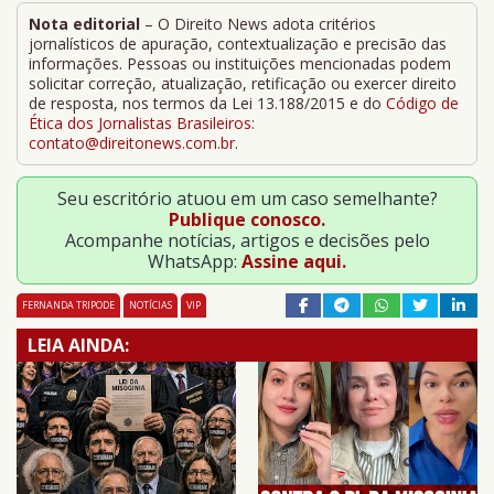
Nota editorial
– O Direito News adota critérios
jornalísticos de apuração, contextualização e precisão das
informações. Pessoas ou instituições mencionadas podem
solicitar correção, atualização, retificação ou exercer direito
de resposta, nos termos da Lei 13.188/2015 e do
Código de
Ética dos Jornalistas Brasileiros
:
contato@direitonews.com.br
.
Seu escritório atuou em um caso semelhante?
Publique conosco.
Acompanhe notícias, artigos e decisões pelo
WhatsApp:
Assine aqui.
FERNANDA TRIPODE
NOTÍCIAS
VIP
LEIA AINDA: