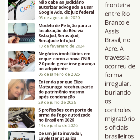
Não cabe ao Judiciário
fronteira
autorizar advogado a usar
Google Ads, diz juiz federal
entre Rio
03 de agosto de 2020
Branco e
Modelo de Petição para a
Assis
localização do Réu via
SisbaJud, SerasaJud,
Brasil, no
RenaJud e InfoJud
13 de fevereiro de 2024
Acre. A
Negócios imobiliários em
travessia
xeque: como a nova CNIB
2.0 pode gerar insegurança
ocorreu de
ao adquirente
forma
06 de janeiro de 2025
Entenda por que Elize
irregular,
Matsunaga recebeu parte
burlando
do patrimônio mesmo
após condenação
os
29 de julho de 2026
controles
5 profissões com porte de
arma de fogo autorizado
migratório
no Brasil em 2026
14 de junho de 2026
s oficiais
De um jeito inovador,
brasileiros
Lawletter atualiza