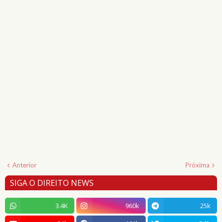
Anterior
Próxima
SIGA O DIREITO NEWS
3.4K
960k
25k