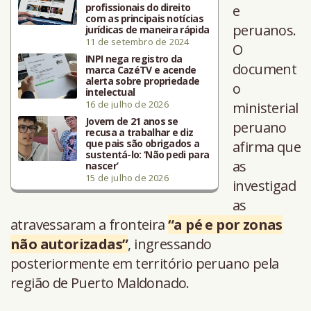
profissionais do direito
e
com as principais notícias
peruanos.
jurídicas de maneira rápida
11 de setembro de 2024
O
INPI nega registro da
document
marca CazéTV e acende
alerta sobre propriedade
o
intelectual
16 de julho de 2026
ministerial
Jovem de 21 anos se
peruano
recusa a trabalhar e diz
que pais são obrigados a
afirma que
sustentá-lo: ‘Não pedi para
as
nascer’
15 de julho de 2026
investigad
as
atravessaram a fronteira
“a pé e por zonas
não autorizadas”
, ingressando
posteriormente em território peruano pela
região de Puerto Maldonado.