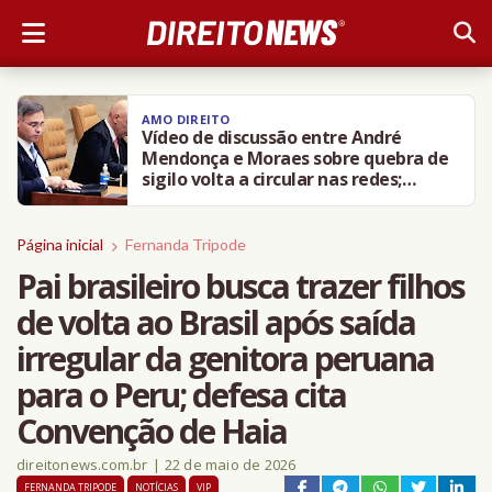
AMO DIREITO
‘A gente precisa retirar
imediatamente o Discord do ar’, diz
Janja em evento sobre violência
contra crianças
Página inicial
Fernanda Tripode
Pai brasileiro busca trazer filhos
de volta ao Brasil após saída
irregular da genitora peruana
para o Peru; defesa cita
Convenção de Haia
direitonews.com.br
|
22 de maio de 2026
FERNANDA TRIPODE
NOTÍCIAS
VIP