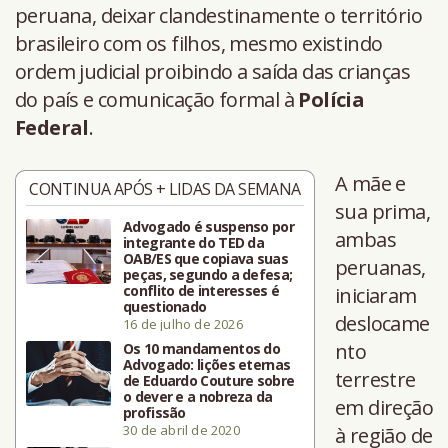
peruana, deixar clandestinamente o território
brasileiro com os filhos, mesmo existindo
ordem judicial proibindo a saída das crianças
do país e comunicação formal à
Polícia
Federal
.
A mãe e
CONTINUA APÓS + LIDAS DA SEMANA
sua prima,
Advogado é suspenso por
ambas
integrante do TED da
OAB/ES que copiava suas
peruanas,
peças, segundo a defesa;
conflito de interesses é
iniciaram
questionado
deslocame
16 de julho de 2026
nto
Os 10 mandamentos do
Advogado: lições eternas
terrestre
de Eduardo Couture sobre
o dever e a nobreza da
em direção
profissão
30 de abril de 2020
à região de