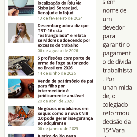
s em
localização do Réu via
SisbaJud, SerasaJud,
nome de
RenaJud e InfoJud
um
13 de fevereiro de 2024
Desembargadora diz que
devedor
TRT-16 está
para
"estrangulado" e relata
servidores adoecendo por
garantir o
excesso de trabalho
06 de agosto de 2026
pagament
5 profissões com porte de
o de dívida
arma de fogo autorizado
no Brasil em 2026
trabalhista
14 de junho de 2026
. Por
Venda de patrimônio de pai
para filho por
unanimida
intermediário é
de, o
juridicamente anulável
20 de abril de 2020
colegiado
Negócios imobiliários em
reformou
xeque: como a nova CNIB
2.0 pode gerar insegurança
decisão da
ao adquirente
06 de janeiro de 2025
15ª Vara
Justiça do Rio nega