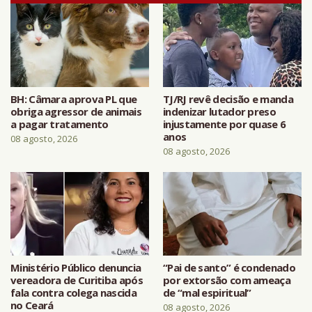
BH: Câmara aprova PL que
TJ/RJ revê decisão e manda
obriga agressor de animais
indenizar lutador preso
a pagar tratamento
injustamente por quase 6
anos
08 agosto, 2026
08 agosto, 2026
Ministério Público denuncia
“Pai de santo” é condenado
vereadora de Curitiba após
por extorsão com ameaça
fala contra colega nascida
de “mal espiritual”
no Ceará
08 agosto, 2026