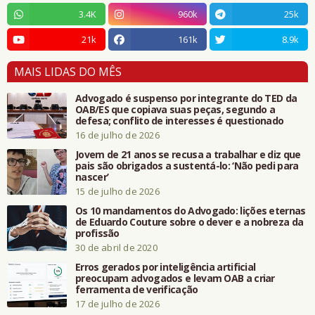
3.4K
960k
25k
21k
161k
8.9k
MAIS LIDAS DO MÊS
Advogado é suspenso por integrante do TED da
OAB/ES que copiava suas peças, segundo a
defesa; conflito de interesses é questionado
16 de julho de 2026
Jovem de 21 anos se recusa a trabalhar e diz que
pais são obrigados a sustentá-lo: ‘Não pedi para
nascer’
15 de julho de 2026
Os 10 mandamentos do Advogado: lições eternas
de Eduardo Couture sobre o dever e a nobreza da
profissão
30 de abril de 2020
Erros gerados por inteligência artificial
preocupam advogados e levam OAB a criar
ferramenta de verificação
17 de julho de 2026