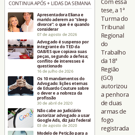
Com essa
CONTINUA APÓS + LIDAS DA SEMANA
tese, a 1ª
Apresentadora Eliana e
Turma do
marido aderem ao “sleep
divorce”: o que é e quando
Tribunal
considerar
Regional
07 de agosto de 2026
Advogado é suspenso por
do
integrante do TED da
Trabalho
OAB/ES que copiava suas
peças, segundo a defesa;
da 18ª
conflito de interesses é
questionado
Região
16 de julho de 2026
(GO)
Os 10 mandamentos do
Advogado: lições eternas
autorizou
de Eduardo Couture sobre
o dever e a nobreza da
a penhora
profissão
de duas
30 de abril de 2020
armas de
Não cabe ao Judiciário
autorizar advogado a usar
fogo
Google Ads, diz juiz federal
03 de agosto de 2020
registrada
Modelo de Petição para a