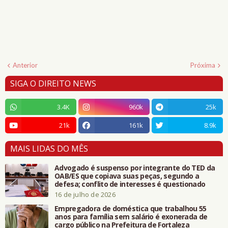
Anterior
Próxima
SIGA O DIREITO NEWS
3.4K
960k
25k
21k
161k
8.9k
MAIS LIDAS DO MÊS
Advogado é suspenso por integrante do TED da
OAB/ES que copiava suas peças, segundo a
defesa; conflito de interesses é questionado
16 de julho de 2026
Empregadora de doméstica que trabalhou 55
anos para família sem salário é exonerada de
cargo público na Prefeitura de Fortaleza