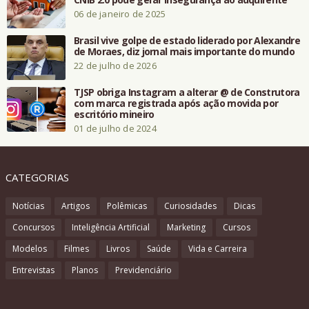
06 de janeiro de 2025
Brasil vive golpe de estado liderado por Alexandre
de Moraes, diz jornal mais importante do mundo
22 de julho de 2026
TJSP obriga Instagram a alterar @ de Construtora
com marca registrada após ação movida por
escritório mineiro
01 de julho de 2024
CATEGORIAS
Notícias
Artigos
Polêmicas
Curiosidades
Dicas
Concursos
Inteligência Artificial
Marketing
Cursos
Modelos
Filmes
Livros
Saúde
Vida e Carreira
Entrevistas
Planos
Previdenciário