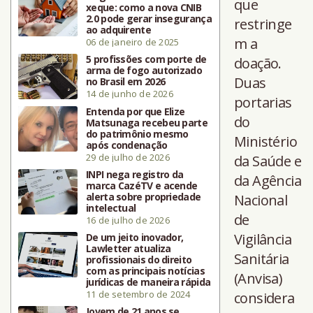
que
xeque: como a nova CNIB
2.0 pode gerar insegurança
restringe
ao adquirente
m a
06 de janeiro de 2025
5 profissões com porte de
doação.
arma de fogo autorizado
Duas
no Brasil em 2026
14 de junho de 2026
portarias
Entenda por que Elize
do
Matsunaga recebeu parte
do patrimônio mesmo
Ministério
após condenação
29 de julho de 2026
da Saúde e
INPI nega registro da
da Agência
marca CazéTV e acende
alerta sobre propriedade
Nacional
intelectual
de
16 de julho de 2026
Vigilância
De um jeito inovador,
Lawletter atualiza
Sanitária
profissionais do direito
com as principais notícias
(Anvisa)
jurídicas de maneira rápida
11 de setembro de 2024
considera
Jovem de 21 anos se