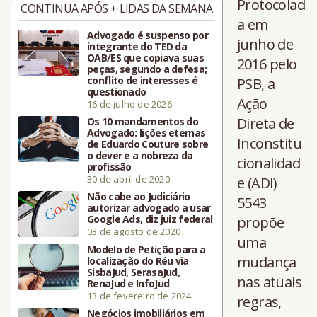
Protocolad
CONTINUA APÓS + LIDAS DA SEMANA
a em
Advogado é suspenso por
junho de
integrante do TED da
OAB/ES que copiava suas
2016 pelo
peças, segundo a defesa;
conflito de interesses é
PSB, a
questionado
Ação
16 de julho de 2026
Direta de
Os 10 mandamentos do
Advogado: lições eternas
Inconstitu
de Eduardo Couture sobre
o dever e a nobreza da
cionalidad
profissão
30 de abril de 2020
e (ADI)
Não cabe ao Judiciário
5543
autorizar advogado a usar
Google Ads, diz juiz federal
propõe
03 de agosto de 2020
uma
Modelo de Petição para a
mudança
localização do Réu via
SisbaJud, SerasaJud,
nas atuais
RenaJud e InfoJud
13 de fevereiro de 2024
regras,
Negócios imobiliários em