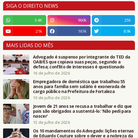
SIGA O DIREITO NEWS
3.4K
960k
25k
21k
161k
8.9k
MAIS LIDAS DO MÊS
Advogado é suspenso por integrante do TED da
OAB/ES que copiava suas peças, segundo a
defesa; conflito de interesses é questionado
16 de julho de 2026
Empregadora de doméstica que trabalhou 55
anos para família sem salário é exonerada de
cargo público na Prefeitura de Fortaleza
10 de julho de 2026
Jovem de 21 anos se recusa a trabalhar e diz que
pais são obrigados a sustentá-lo: ‘Não pedi para
nascer’
15 de julho de 2026
Os 10 mandamentos do Advogado: lições eternas
de Eduardo Couture sobre o dever e a nobreza da