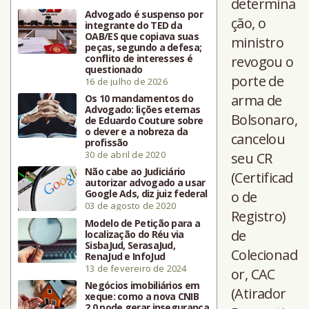
determina
Advogado é suspenso por
ção, o
integrante do TED da
OAB/ES que copiava suas
ministro
peças, segundo a defesa;
conflito de interesses é
revogou o
questionado
porte de
16 de julho de 2026
arma de
Os 10 mandamentos do
Advogado: lições eternas
Bolsonaro,
de Eduardo Couture sobre
o dever e a nobreza da
cancelou
profissão
30 de abril de 2020
seu CR
Não cabe ao Judiciário
(Certificad
autorizar advogado a usar
Google Ads, diz juiz federal
o de
03 de agosto de 2020
Registro)
Modelo de Petição para a
de
localização do Réu via
SisbaJud, SerasaJud,
Colecionad
RenaJud e InfoJud
13 de fevereiro de 2024
or, CAC
Negócios imobiliários em
(Atirador
xeque: como a nova CNIB
2.0 pode gerar insegurança