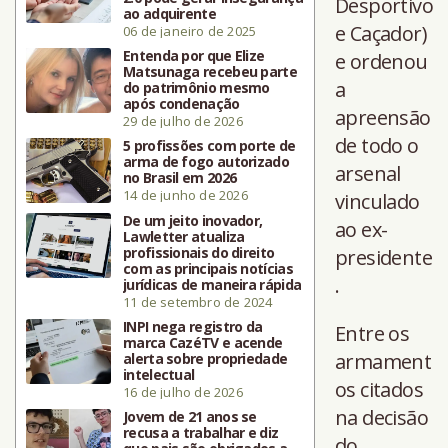
Desportivo
ao adquirente
e Caçador)
06 de janeiro de 2025
Entenda por que Elize
e ordenou
Matsunaga recebeu parte
a
do patrimônio mesmo
após condenação
apreensão
29 de julho de 2026
de todo o
5 profissões com porte de
arma de fogo autorizado
arsenal
no Brasil em 2026
14 de junho de 2026
vinculado
De um jeito inovador,
ao ex-
Lawletter atualiza
profissionais do direito
presidente
com as principais notícias
.
jurídicas de maneira rápida
11 de setembro de 2024
INPI nega registro da
Entre os
marca CazéTV e acende
armament
alerta sobre propriedade
intelectual
os citados
16 de julho de 2026
na decisão
Jovem de 21 anos se
recusa a trabalhar e diz
do