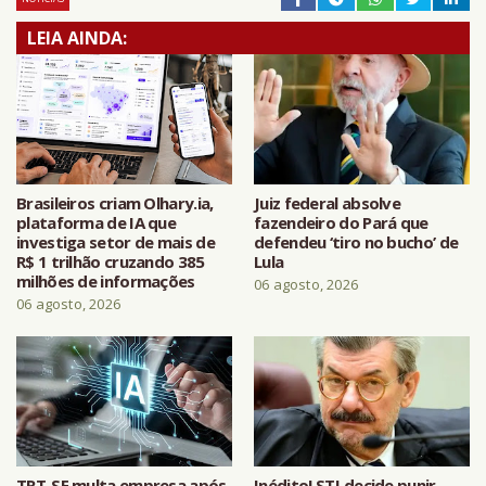
LEIA AINDA:
Brasileiros criam Olhary.ia,
Juiz federal absolve
plataforma de IA que
fazendeiro do Pará que
investiga setor de mais de
defendeu ‘tiro no bucho’ de
R$ 1 trilhão cruzando 385
Lula
milhões de informações
06 agosto, 2026
06 agosto, 2026
TRT-SE multa empresa após
Inédito! STJ decide punir