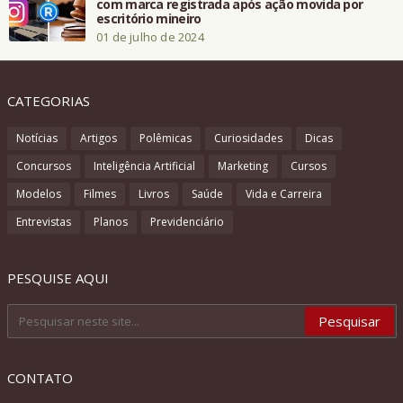
com marca registrada após ação movida por
escritório mineiro
01 de julho de 2024
CATEGORIAS
Notícias
Artigos
Polêmicas
Curiosidades
Dicas
Concursos
Inteligência Artificial
Marketing
Cursos
Modelos
Filmes
Livros
Saúde
Vida e Carreira
Entrevistas
Planos
Previdenciário
PESQUISE AQUI
CONTATO